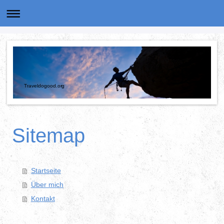
Traveldogood.org
Sitemap
Startseite
Über mich
Kontakt